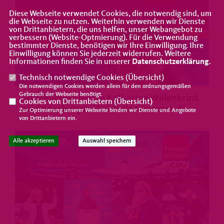
>
Diese Webseite verwendet Cookies, die notwendig sind, um
die Webseite zu nutzen. Weiterhin verwenden wir Dienste
von Drittanbietern, die uns helfen, unser Webangebot zu
verbessern (Website-Optmierung). Für die Verwendung
bestimmter Dienste, benötigen wir Ihre Einwilligung. Ihre
Einwilligung können Sie jederzeit widerrufen. Weitere
Informationen finden Sie in unserer
Datenschutzerklärung
.
Technisch notwendige Cookies (
Übersicht
)
Die notwendigen Cookies werden allein für den ordnungsgemäßen
Gebrauch der Webseite benötigt.
Spitzenergebnis für Katharina Willenbrink
Cookies von Drittanbietern (
Übersicht
)
als Oldenburger FU-Landesvorsitzende
Zur Optimierung unserer Webseite binden wir Dienste und Angebote
von Drittanbietern ein.
Alle akzeptieren
Auswahl speichern
>